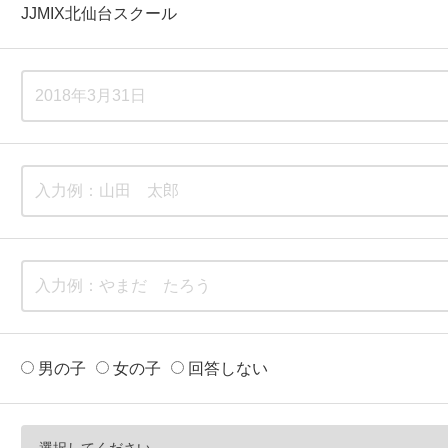
JJMIX北仙台スクール
男の子
女の子
回答しない